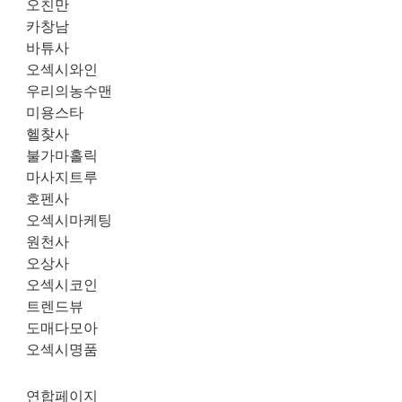
오친만
카창남
바튜사
오섹시와인
우리의농수맨
미용스타
헬찾사
불가마홀릭
마사지트루
호펜사
오섹시마케팅
원천사
오상사
오섹시코인
트렌드뷰
도매다모아
오섹시명품
연합페이지