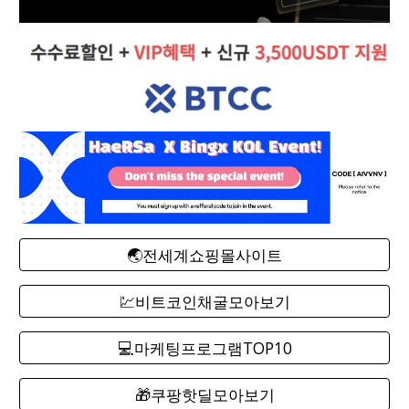
🌏전세계쇼핑몰사이트
💹비트코인채굴모아보기
💻마케팅프로그램TOP10
🎁쿠팡핫딜모아보기