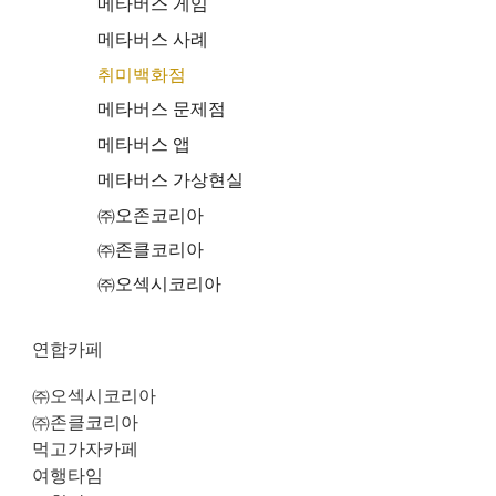
메타버스 게임
메타버스 사례
취미백화점
메타버스 문제점
메타버스 앱
메타버스 가상현실
㈜오존코리아
㈜존클코리아
㈜오섹시코리아
연합카페
㈜오섹시코리아
㈜존클코리아
먹고가자카페
여행타임