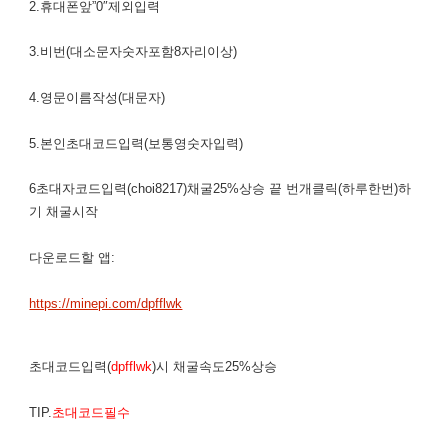
2.휴대폰앞”0″제외입력
3.비번(대소문자숫자포함8자리이상)
4.영문이름작성(대문자)
5.본인초대코드입력(보통영숫자입력)
6초대자코드입력(choi8217)채굴25%상승 끝 번개클릭(하루한번)하
기 채굴시작
다운로드할 앱:
https://minepi.com/dpfflwk
초대코드입력(
dpfflwk
)시 채굴속도25%상승
TIP.
초대코드필수