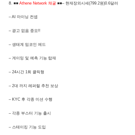
8.
■■
Athene Network 채굴
■■– 현재장외시세(799.2원)0.6달러
– AI 마이닝 컨셉
– 광고 없음 중요!!
– 생태계 밈코인 에드
– 게이밍 및 예측 기능 탑재
– 24시간 1회 클릭형
– 2대 까지 레퍼럴 추천 보상
– KYC 후 각종 미션 수행
– 각종 부스터 기능 출시
– 스테이킹 기능 도입