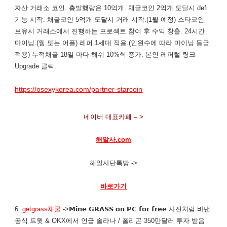
자산 거래소 코인. 총발행량은 10억개. 채굴코인 2억개 도달시 defi
기능 시작. 채굴코인 5억개 도달시 거래 시작.(1월 예정) 스타코인
보유시 거래소에서 진행하는 프로젝트 참여 후 수익 창출. 24시간
마이닝.(웹 또는 어플) 레퍼 1세대 적용.(인원수에 따라 마이닝 등급
적용) 누적채굴 18일 마다 해쉬 10%씩 증가. 본인 레퍼럴 링크
Upgrade 클릭.
https://osexykorea.com/partner-starcoin
네이버 대표카페 – >
해알사.com
해알사단톡방 ->
바로가기
6.
getgrass채굴
->𝗠𝗶𝗻𝗲 𝗚𝗥𝗔𝗦𝗦 𝗼𝗻 𝗣𝗖 𝗳𝗼𝗿 𝗳𝗿𝗲𝗲 사진처럼 바낸
공식 트윗 & OKX에서 언급 솔라나 / 폴리곤 350만달러 투자 받음