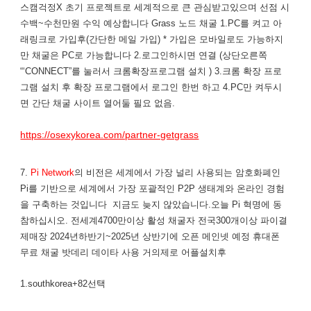
스캠걱정X 초기 프로젝트로 세계적으로 큰 관심받고있으며 선점 시
수백~수천만원 수익 예상합니다 ​Grass 노드 채굴 1.PC를 켜고 아
래링크로 가입후(간단한 메일 가입) * 가입은 모바일로도 가능하지
만 채굴은 PC로 가능합니다 2.로그인하시면 ​연결 (상단오른쪽
“‘CONNECT”를 눌러서 크롬확장프로그램 설치 ) 3.크롬 확장 프로
그램 설치 후 확장 프로그램에서 로그인 한번 하고 4.PC만 켜두시
면 간단 채굴 사이트 열어둘 필요 없음.
https://osexykorea.com/partner-getgrass
7.
Pi Network
의 비전은 세계에서 가장 널리 사용되는 암호화폐인
Pi를 기반으로 세계에서 가장 포괄적인 P2P 생태계와 온라인 경험
을 구축하는 것입니다 지금도 늦지 않았습니다.오늘 Pi 혁명에 동
참하십시오. 전세계4700만이상 활성 채굴자 전국300개이상 파이결
제매장 2024년하반기~2025년 상반기에 오픈 메인넷 예정 휴대폰
무료 채굴 밧데리 데이타 사용 거의제로 어플설치후
1.southkorea+82선택