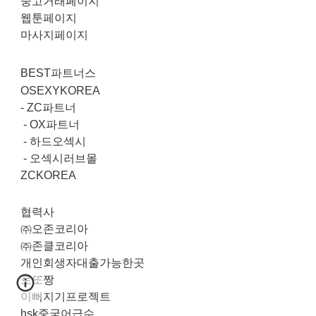
중고거래페이지
웹툰페이지
마사지페이지
BEST파트너스
OSEXYKOREA
-
ZC파트너
-
OX파트너
-
하드오섹시
-
오섹시러브몰
ZCKOREA
협력사
㈜오존코리아
㈜존클코리아
개인회생자대출가능한곳
로또짱
이뻐지기프로젝트
hsk중국어급수