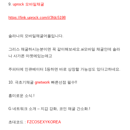
9.
uprock 모바일채굴
https://link.uprock.com/i/3fdc5198
솔라나의 모바일채굴어플입니다.
그리스 채굴하시는분이면 꼭 같이해보세요.ai모바일 채굴인데 솔라
나 사가폰 마켓에있는애고
주피터에 인큐베이터 1등하면 바로 상장할 가능성도 있다고하네요.
10. 극초기채굴
gnetwork
빠른선점 필수!!
흥미로운 소식.!
G 네트워크 소개 – 지갑 강화, 코인 채굴 간소화.!
초대코드 :
FZCOSEXYKOREA