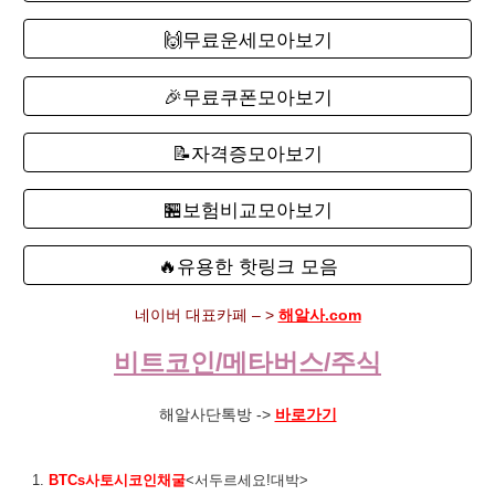
🙌무료운세모아보기
🎉무료쿠폰모아보기
📝자격증모아보기
🏪보험비교모아보기
🔥유용한 핫링크 모음
네이버 대표카페 – >
해알사.com
비트코인/메타버스/주식
해알사단톡방 ->
바로가기
1.
BTCs사토시코인채굴
<서두르세요!대박>