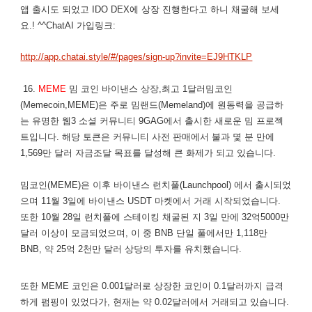
앱 출시도 되었고 IDO DEX에 상장 진행한다고 하니 채굴해 보세
요.! ^^ChatAI 가입링크:
http://app.chatai.style/#/pages/sign-up?invite=EJ9HTKLP
16.
MEME
밈 코인 바이낸스 상장,최고 1달러밈코인
(Memecoin,MEME)은 주로 밈랜드(Memeland)에 원동력을 공급하
는 유명한 웹3 소셜 커뮤니티 9GAG에서 출시한 새로운 밈 프로젝
트입니다. 해당 토큰은 커뮤니티 사전 판매에서 불과 몇 분 만에
1,569만 달러 자금조달 목표를 달성해 큰 화제가 되고 있습니다.
밈코인(MEME)은 이후 바이낸스 런치풀(Launchpool) 에서 출시되었
으며 11월 3일에 바이낸스 USDT 마켓에서 거래 시작되었습니다.
또한 10월 28일 런치풀에 스테이킹 채굴된 지 3일 만에 32억5000만
달러 이상이 모금되었으며, 이 중 BNB 단일 풀에서만 1,118만
BNB, 약 25억 2천만 달러 상당의 투자를 유치했습니다.
또한 MEME 코인은 0.001달러로 상장한 코인이 0.1달러까지 급격
하게 펌핑이 있었다가, 현재는 약 0.02달러에서 거래되고 있습니다.