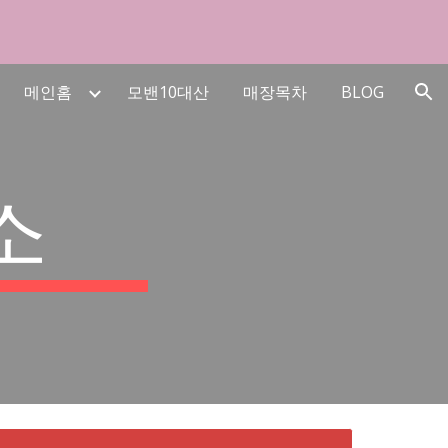
ion
메인홈
모밴10대산
매장목차
BLOG
소